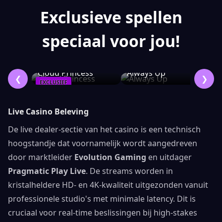
Exclusieve spellen
speciaal voor jou!
R
Cloud Princess
Always Up
L
❮
❯
EXCLUSIEF
E
Live Casino Beleving
De live dealer-sectie van het casino is een technisch
hoogstandje dat voornamelijk wordt aangedreven
door marktleider
Evolution Gaming
en uitdager
Pragmatic Play Live
. De streams worden in
kristalheldere HD- en 4K-kwaliteit uitgezonden vanuit
professionele studio's met minimale latency. Dit is
cruciaal voor real-time beslissingen bij high-stakes