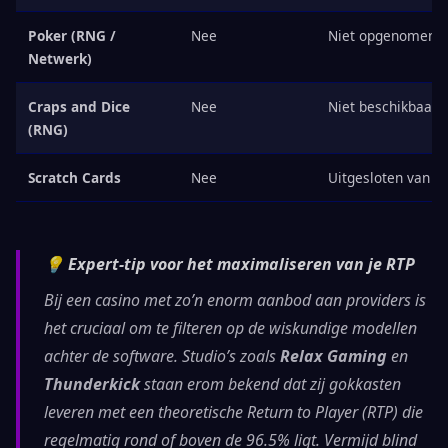
Poker (RNG /
Nee
Niet opgenomen in
Netwerk)
Craps and Dice
Nee
Niet beschikbaar i
(RNG)
Scratch Cards
Nee
Uitgesloten van he
💡 Expert-tip voor het maximaliseren van je RTP
Bij een casino met zo’n enorm aanbod aan providers is
het cruciaal om te filteren op de wiskundige modellen
achter de software. Studio’s zoals
Relax Gaming
en
Thunderkick
staan erom bekend dat zij gokkasten
leveren met een theoretische Return to Player (RTP) die
regelmatig rond of boven de 96.5% ligt. Vermijd blind