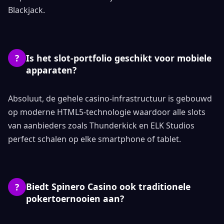
Blackjack.
Is het slot-portfolio geschikt voor mobiele
?
apparaten?
Absoluut, de gehele casino-infrastructuur is gebouwd
op moderne HTML5-technologie waardoor alle slots
van aanbieders zoals Thunderkick en ELK Studios
perfect schalen op elke smartphone of tablet.
Biedt Spinero Casino ook traditionele
?
pokertoernooien aan?