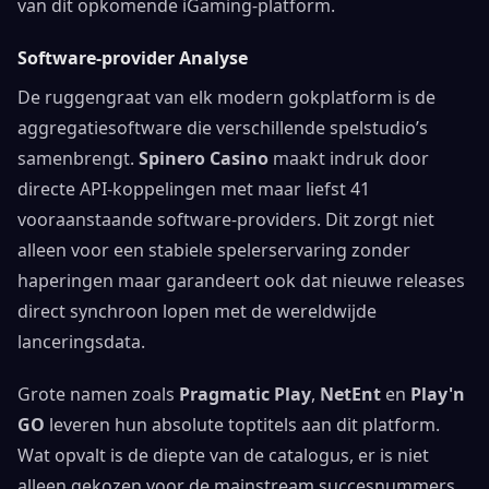
van dit opkomende iGaming-platform.
Software-provider Analyse
De ruggengraat van elk modern gokplatform is de
aggregatiesoftware die verschillende spelstudio’s
samenbrengt.
Spinero Casino
maakt indruk door
directe API-koppelingen met maar liefst 41
vooraanstaande software-providers. Dit zorgt niet
alleen voor een stabiele spelerservaring zonder
haperingen maar garandeert ook dat nieuwe releases
direct synchroon lopen met de wereldwijde
lanceringsdata.
Grote namen zoals
Pragmatic Play
,
NetEnt
en
Play'n
GO
leveren hun absolute toptitels aan dit platform.
Wat opvalt is de diepte van de catalogus, er is niet
alleen gekozen voor de mainstream succesnummers