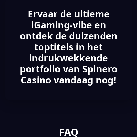
Ervaar de ultieme
iGaming-vibe en
ontdek de duizenden
toptitels in het
indrukwekkende
portfolio van Spinero
Casino vandaag nog!
FAQ