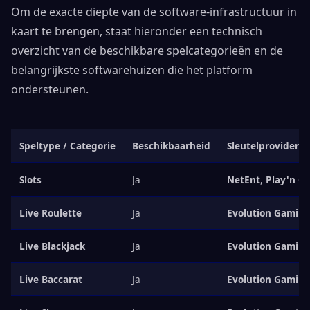
Om de exacte diepte van de software-infrastructuur in
kaart te brengen, staat hieronder een technisch
overzicht van de beschikbare spelcategorieën en de
belangrijkste softwarehuizen die het platform
ondersteunen.
Speltype / Categorie
Beschikbaarheid
Sleutelproviders 
Slots
Ja
NetEnt
,
Play'n G
Live Roulette
Ja
Evolution Gamin
Live Blackjack
Ja
Evolution Gamin
Live Baccarat
Ja
Evolution Gamin