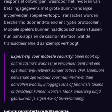
responsief ontworpen, waardoor het invoeren van
betalingsgegevens met grote duimvriendelijke
invoervelden soepel verloopt. Transacties worden
beschermd door end-to-end encryptie protocollen.
Mobiele spelers kunnen naadloos schakelen tussen
hun bank-apps en de casino-interface, wat de
transactiesnelheid aanzienlijk verhoogt.
Expert-tip voor mobiele security:
Speel nooit op
online casino's wanneer je verbonden bent met een
openbaar wifi-netwerk zonder actieve VPN. Openbare
netwerken zijn vatbaar voor man-in-the-middle
aanvallen waarbij inloggegevens of financiële tokens
onderschept kunnen worden. Maak onderweg altijd
gebruik van je eigen 4G- of 5G-verbinding.
Gebruikersinterface & Navigatie