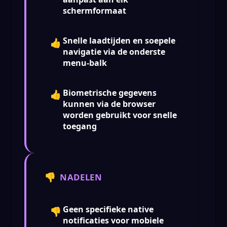
schermformaat
Snelle laadtijden en soepele
👍
navigatie via de onderste
menu-balk
Biometrische gegevens
👍
kunnen via de browser
worden gebruikt voor snelle
toegang
👎
NADELEN
Geen specifieke native
👎
notificaties voor mobiele