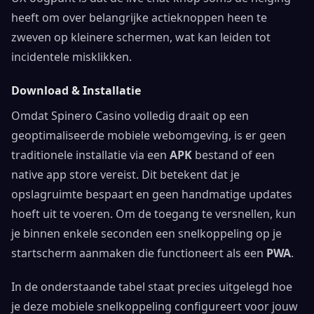
heeft om over belangrijke actieknoppen heen te
zweven op kleinere schermen, wat kan leiden tot
incidentele misklikken.
Download & Installatie
Omdat Spinero Casino volledig draait op een
geoptimaliseerde mobiele webomgeving, is er geen
traditionele installatie via een
APK
bestand of een
native app store vereist. Dit betekent dat je
opslagruimte bespaart en geen handmatige updates
hoeft uit te voeren. Om de toegang te versnellen, kun
je binnen enkele seconden een snelkoppeling op je
startscherm aanmaken die functioneert als een
PWA
.
In de onderstaande tabel staat precies uitgelegd hoe
je deze mobiele snelkoppeling configureert voor jouw