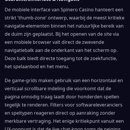
De mobiele interface van Spinero Casino hanteert een
strikt 'thumb-zone' ontwerp, waarbij de meest kritieke
navigatie-elementen binnen het natuurlijke bereik van
de duim zijn geplaatst. Bij het openen van de site via
een mobiele browser valt direct de zwevende
navigatiebalk aan de onderkant van het scherm op.
Deze balk biedt directe toegang tot de zoekfunctie,
het spelaanbod en het menu.
De game-grids maken gebruik van een horizontaal en
verticaal scrollbare indeling die voorkomt dat de
pagina onnodig traag laadt door honderden spellen
tegelijk te renderen. Filters voor softwareleveranciers
en speltypen reageren direct op aanraking zonder
merkbare vertraging. Het enige kritiekpunt vanuit een
UX-oogpunt is dat de live chat-knop soms de neiging