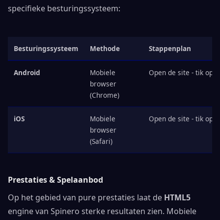
specifieke besturingssysteem:
Besturingssysteem
Methode
Stappenplan
Android
Mobiele
Open de site - tik op 
browser
(Chrome)
iOS
Mobiele
Open de site - tik op 
browser
(Safari)
Prestaties & Spelaanbod
Op het gebied van pure prestaties laat de
HTML5
engine van Spinero sterke resultaten zien. Mobiele