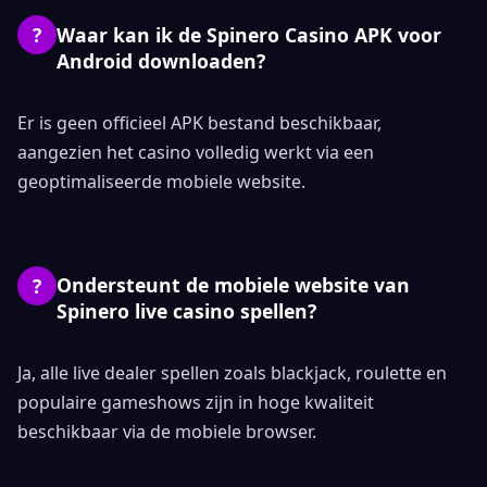
Waar kan ik de Spinero Casino APK voor
?
Android downloaden?
Er is geen officieel APK bestand beschikbaar,
aangezien het casino volledig werkt via een
geoptimaliseerde mobiele website.
Ondersteunt de mobiele website van
?
Spinero live casino spellen?
Ja, alle live dealer spellen zoals blackjack, roulette en
populaire gameshows zijn in hoge kwaliteit
beschikbaar via de mobiele browser.