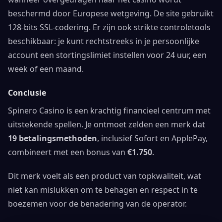
beschermd door Europese wetgeving. De site gebruikt
128-bits SSL-codering. Er zijn ook strikte controletools
beschikbaar: je kunt rechtstreeks in je persoonlijke
account een stortingslimiet instellen voor 24 uur, een
week of een maand.
Conclusie
Spinero Casino is een krachtig financieel centrum met
uitstekende spellen. Je ontmoet zelden een merk dat
19 betalingsmethoden
, inclusief Sofort en ApplePay,
combineert met een bonus van
€1.750
.
Dit merk voelt als een product van topkwaliteit, wat
niet kan mislukken om te behagen en respect in te
boezemen voor de benadering van de operator.