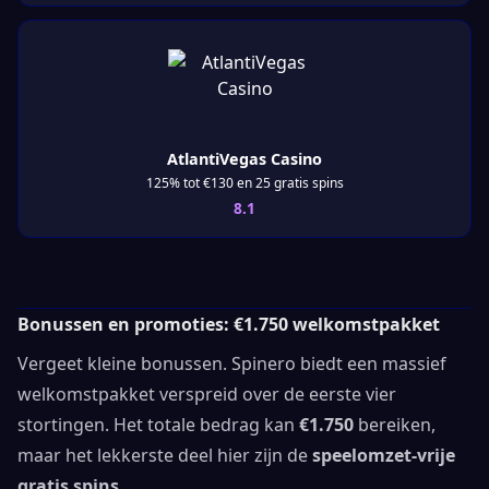
AtlantiVegas Casino
125% tot €130 en 25 gratis spins
8.1
Bonussen en promoties: €1.750 welkomstpakket
Vergeet kleine bonussen. Spinero biedt een massief
welkomstpakket verspreid over de eerste vier
stortingen. Het totale bedrag kan
€1.750
bereiken,
maar het lekkerste deel hier zijn de
speelomzet-vrije
gratis spins
.