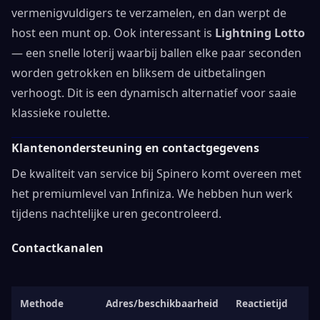
vermenigvuldigers te verzamelen, en dan werpt de
host een munt op. Ook interessant is
Lightning Lotto
— een snelle loterij waarbij ballen elke paar seconden
worden getrokken en bliksem de uitbetalingen
verhoogt. Dit is een dynamisch alternatief voor saaie
klassieke roulette.
Klantenondersteuning en contactgegevens
De kwaliteit van service bij Spinero komt overeen met
het premiumlevel van Infiniza. We hebben hun werk
tijdens nachtelijke uren gecontroleerd.
Contactkanalen
Methode
Adres/beschikbaarheid
Reactietijd