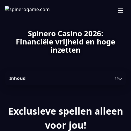
Spinero Casino 2026:
Financiële vrijheid en hoge
inzetten
Inhoud
11
Exclusieve spellen alleen
voor jou!