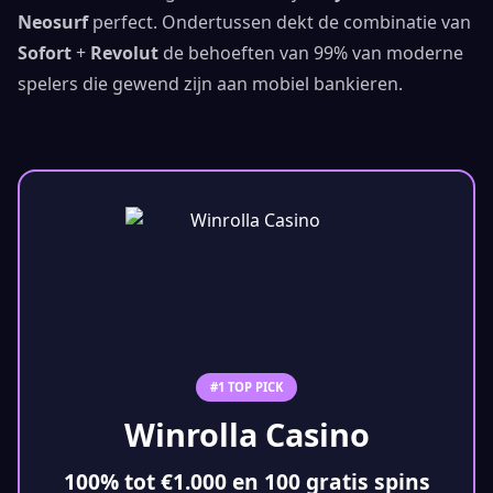
Neosurf
perfect. Ondertussen dekt de combinatie van
Sofort
+
Revolut
de behoeften van 99% van moderne
spelers die gewend zijn aan mobiel bankieren.
#1 TOP PICK
Winrolla Casino
100% tot €1.000 en 100 gratis spins