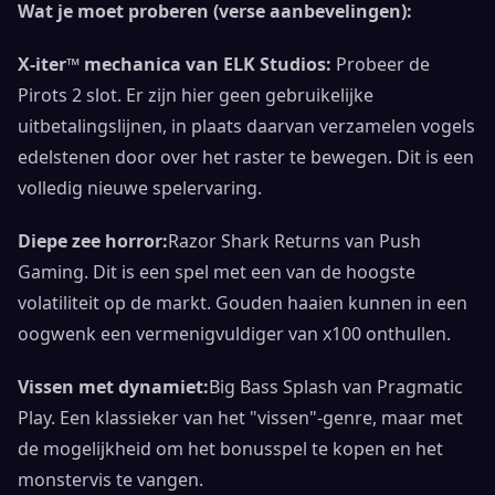
Wat je moet proberen (verse aanbevelingen):
X-iter™ mechanica van ELK Studios:
Probeer de
Pirots 2 slot. Er zijn hier geen gebruikelijke
uitbetalingslijnen, in plaats daarvan verzamelen vogels
edelstenen door over het raster te bewegen. Dit is een
volledig nieuwe spelervaring.
Diepe zee horror:
Razor Shark Returns van Push
Gaming. Dit is een spel met een van de hoogste
volatiliteit op de markt. Gouden haaien kunnen in een
oogwenk een vermenigvuldiger van x100 onthullen.
Vissen met dynamiet:
Big Bass Splash van Pragmatic
Play. Een klassieker van het "vissen"-genre, maar met
de mogelijkheid om het bonusspel te kopen en het
monstervis te vangen.