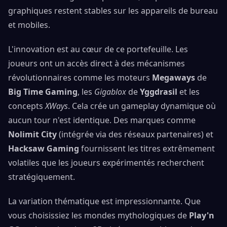
graphiques restent stables sur les appareils de bureau
et mobiles.
L'innovation est au cœur de ce portefeuille. Les
joueurs ont un accès direct à des mécanismes
révolutionnaires comme les moteurs
Megaways
de
Big Time Gaming
, les
Gigablox
de
Yggdrasil
et les
concepts
XWays
. Cela crée un gameplay dynamique où
aucun tour n'est identique. Des marques comme
Nolimit City
(intégrée via des réseaux partenaires) et
Hacksaw Gaming
fournissent les titres extrêmement
volatiles que les joueurs expérimentés recherchent
stratégiquement.
La variation thématique est impressionnante. Que
vous choisissiez les mondes mythologiques de
Play'n