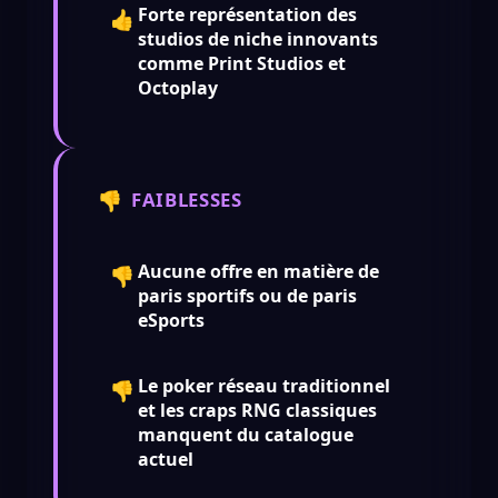
Forte représentation des
👍
studios de niche innovants
comme Print Studios et
Octoplay
👎
FAIBLESSES
Aucune offre en matière de
👎
paris sportifs ou de paris
eSports
Le poker réseau traditionnel
👎
et les craps RNG classiques
manquent du catalogue
actuel