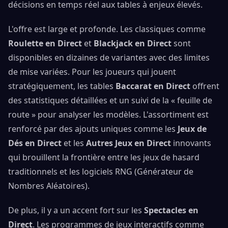
décisions en temps réel aux tables à enjeux élevés.
L'offre est large et profonde. Les classiques comme
Roulette en Direct
et
Blackjack en Direct
sont
disponibles en dizaines de variantes avec des limites
de mise variées. Pour les joueurs qui jouent
stratégiquement, les tables
Baccarat en Direct
offrent
des statistiques détaillées et un suivi de la « feuille de
route » pour analyser les modèles. L'assortiment est
renforcé par des ajouts uniques comme les
Jeux de
Dés en Direct
et les
Autres Jeux en Direct
innovants
qui brouillent la frontière entre les jeux de hasard
traditionnels et les logiciels RNG (Générateur de
Nombres Aléatoires).
De plus, il y a un accent fort sur les
Spectacles en
Direct
. Les programmes de jeux interactifs comme