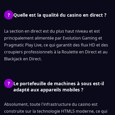
Quelle est la qualité du casino en direct ?
?
La section en direct est du plus haut niveau et est
principalement alimentée par Evolution Gaming et
Pragmatic Play Live, ce qui garantit des flux HD et des
croupiers professionnels à la Roulette en Direct et au
Blackjack en Direct.
Le portefeuille de machines à sous est-il
?
adapté aux appareils mobiles ?
Absolument, toute l'infrastructure du casino est
construite sur la technologie HTML5 moderne, ce qui