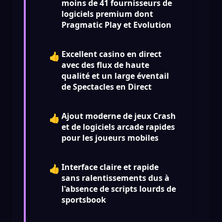
moins de 41 fournisseurs de
logiciels premium dont
Pragmatic Play et Evolution
Excellent casino en direct
👍
avec des flux de haute
qualité et un large éventail
de Spectacles en Direct
Ajout moderne de jeux Crash
👍
et de logiciels arcade rapides
pour les joueurs mobiles
Interface claire et rapide
👍
sans ralentissements dus à
l'absence de scripts lourds de
sportsbook