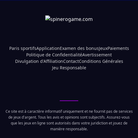
Paris sportifs
Application
Examen des bonus
Jeux
Paiements
Politique de Confidentialité
Avertissement
Divulgation d'Affiliation
Contact
Conditions Générales
Jeu Responsable
Ce site est à caractère informatif uniquement et ne fournit pas de services
de jeux d'argent. Tous les avis et opinions sont subjectifs. Assurez-vous
que les jeux en ligne sont autorisés dans votre juridiction et jouez de
manière responsable.