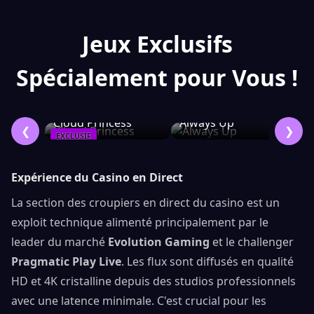
Jeux Exclusifs
Spécialement pour Vous !
R
Cloud Princess
Always Up
L
❮
❯
EXCLUSIF
E
Expérience du Casino en Direct
La section des croupiers en direct du casino est un
exploit technique alimenté principalement par le
leader du marché
Evolution Gaming
et le challenger
Pragmatic Play Live
. Les flux sont diffusés en qualité
HD et 4K cristalline depuis des studios professionnels
avec une latence minimale. C'est crucial pour les