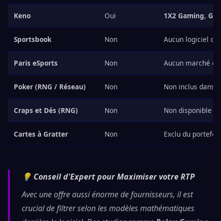
Keno
Oui
1X2 Gaming
,
Gam
Sportsbook
Non
Aucun logiciel de
Paris eSports
Non
Aucun marché eSp
Poker (RNG / Réseau)
Non
Non inclus dans l
Craps et Dés (RNG)
Non
Non disponible da
Cartes à Gratter
Non
Exclu du portefeui
💡 Conseil d'Expert pour Maximiser votre RTP
Avec une offre aussi énorme de fournisseurs, il est
crucial de filtrer selon les modèles mathématiques