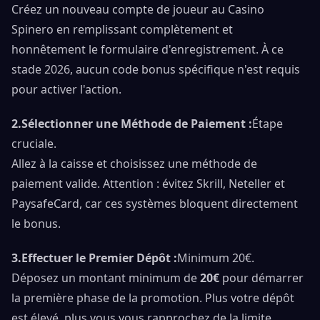
Créez un nouveau compte de joueur au Casino
Spinero en remplissant complètement et
honnêtement le formulaire d'enregistrement. À ce
stade 2026, aucun code bonus spécifique n'est requis
pour activer l'action.
2.
Sélectionner une Méthode de Paiement :
Étape
cruciale.
Allez à la caisse et choisissez une méthode de
paiement valide. Attention : évitez Skrill, Neteller et
PaysafeCard, car ces systèmes bloquent directement
le bonus.
3.
Effectuer le Premier Dépôt :
Minimum 20€.
Déposez un montant minimum de
20€
pour démarrer
la première phase de la promotion. Plus votre dépôt
est élevé, plus vous vous rapprochez de la limite