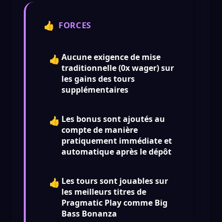
👍
FORCES
Aucune exigence de mise
👍
traditionnelle (0x wager) sur
les gains des tours
supplémentaires
Les bonus sont ajoutés au
👍
compte de manière
pratiquement immédiate et
automatique après le dépôt
Les tours sont jouables sur
👍
les meilleurs titres de
Pragmatic Play comme Big
Bass Bonanza