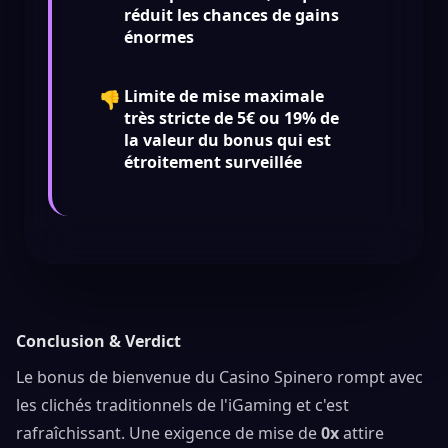
réduit les chances de gains
énormes
Limite de mise maximale
👎
très stricte de 5€ ou 19% de
la valeur du bonus qui est
étroitement surveillée
Conclusion & Verdict
Le bonus de bienvenue du Casino Spinero rompt avec
les clichés traditionnels de l'iGaming et c'est
rafraîchissant. Une exigence de mise de
0x
attire