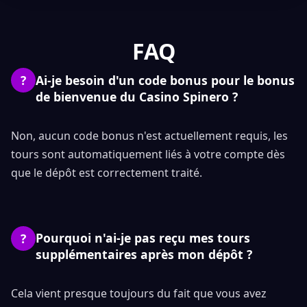
FAQ
Ai-je besoin d'un code bonus pour le bonus
?
de bienvenue du Casino Spinero ?
Non, aucun code bonus n'est actuellement requis, les
tours sont automatiquement liés à votre compte dès
que le dépôt est correctement traité.
Pourquoi n'ai-je pas reçu mes tours
?
supplémentaires après mon dépôt ?
Cela vient presque toujours du fait que vous avez