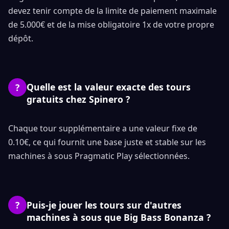
devez tenir compte de la limite de paiement maximale
de 5.000€ et de la mise obligatoire 1x de votre propre
dépôt.
Quelle est la valeur exacte des tours
?
gratuits chez Spinero ?
Chaque tour supplémentaire a une valeur fixe de
0.10€, ce qui fournit une base juste et stable sur les
machines à sous Pragmatic Play sélectionnées.
Puis-je jouer les tours sur d'autres
?
machines à sous que Big Bass Bonanza ?