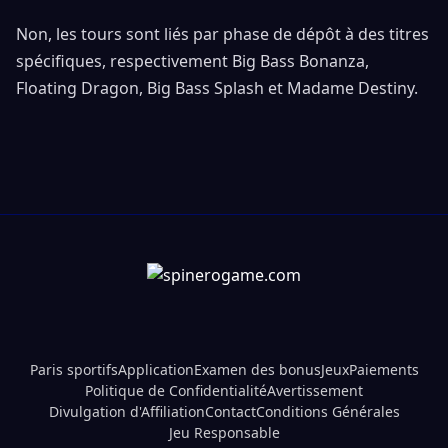
Non, les tours sont liés par phase de dépôt à des titres
spécifiques, respectivement Big Bass Bonanza,
Floating Dragon, Big Bass Splash et Madame Destiny.
Paris sportifs
Application
Examen des bonus
Jeux
Paiements
Politique de Confidentialité
Avertissement
Divulgation d'Affiliation
Contact
Conditions Générales
Jeu Responsable