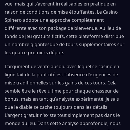
vue, mais qui s'avèrent irréalisables en pratique en
raison de conditions de mise étouffantes. Le Casino
Spinero adopte une approche complètement
différente avec son package de bienvenue. Au lieu de
fonds de jeu gratuits fictifs, cette plateforme distribue
un nombre gigantesque de tours supplémentaires sur
les quatre premiers dépôts.
L'argument de vente absolu avec lequel ce casino en
ligne fait de la publicité est l'absence d'exigences de
mise traditionnelles sur les gains de ces tours. Cela
semble être le rêve ultime pour chaque chasseur de
bonus, mais en tant qu'analyste expérimenté, je sais
que le diable se cache toujours dans les détails.
L'argent gratuit n'existe tout simplement pas dans le
monde du jeu. Dans cette analyse approfondie, nous