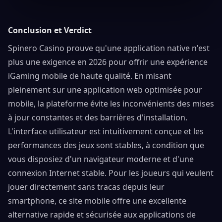
Conclusion et Verdict
Spinero Casino prouve qu'une application native n'est
plus une exigence en 2026 pour offrir une expérience
iGaming mobile de haute qualité. En misant
pleinement sur une application web optimisée pour
mobile, la plateforme évite les inconvénients des mises
à jour constantes et des barrières d'installation.
L'interface utilisateur est intuitivement conçue et les
performances des jeux sont stables, à condition que
vous disposiez d'un navigateur moderne et d'une
connexion Internet stable. Pour les joueurs qui veulent
jouer directement sans tracas depuis leur
smartphone, ce site mobile offre une excellente
alternative rapide et sécurisée aux applications de