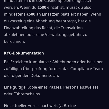
mindestens
1x
in den Casino-Spielen eingesetzt
werden. Wenn du
€500
einzahlst, musst du also
mindestens
€500
an Einsätzen platziert haben. Wenn
du vorzeitig eine Abhebung beantragst, hat die
Finanzabteilung das Recht, die Transaktion
abzulehnen oder eine Verwaltungsgebühr zu
berechnen.
KYC-Dokumentation
Bei Erreichen kumulativer Abhebungen oder bei einer
zufälligen Überprüfung fordert das Compliance-Team
die folgenden Dokumente an:
Eine gültige Kopie eines Passes, Personalausweises
oder Führerscheins.
Ein aktueller Adressnachweis (z. B. eine