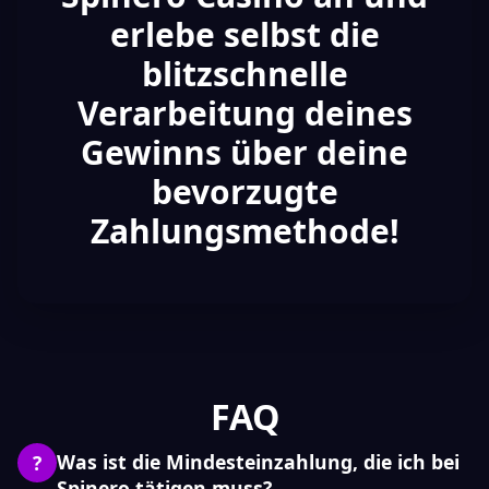
erlebe selbst die
blitzschnelle
Verarbeitung deines
Gewinns über deine
bevorzugte
Zahlungsmethode!
FAQ
Was ist die Mindesteinzahlung, die ich bei
?
Spinero tätigen muss?