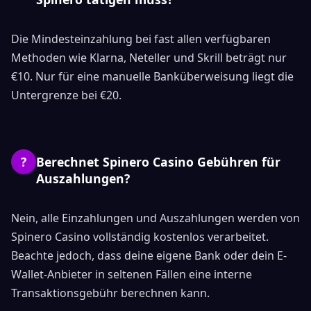
Die Mindesteinzahlung bei fast allen verfügbaren
Methoden wie Klarna, Neteller und Skrill beträgt nur
€10. Nur für eine manuelle Banküberweisung liegt die
Untergrenze bei €20.
Berechnet Spinero Casino Gebühren für
?
Auszahlungen?
Nein, alle Einzahlungen und Auszahlungen werden von
Spinero Casino vollständig kostenlos verarbeitet.
Beachte jedoch, dass deine eigene Bank oder dein E-
Wallet-Anbieter in seltenen Fällen eine interne
Transaktionsgebühr berechnen kann.