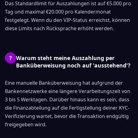
Das Standardlimit für Auszahlungen ist auf €5.000 pro
Tag und maximal €20.000 pro Kalendermonat
festgelegt. Wenn du den VIP-Status erreichst, können
diese Limits nach Rücksprache erhöht werden.
Warum steht meine Auszahlung per
?
Banküberweisung noch auf 'ausstehend'?
Eine manuelle Banküberweisung hat aufgrund der
Bankennetzwerke eine längere Verarbeitungszeit von
3 bis 5 Werktagen. Darüber hinaus kann es sein, dass
die Finanzabteilung auf die Fertigstellung deiner KYC-
Verifizierung wartet, bevor die Transaktion endgültig
freigegeben wird.