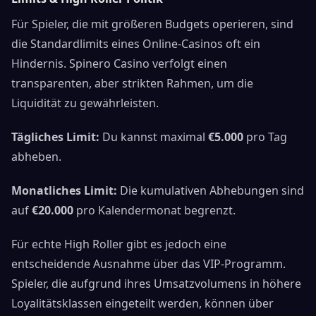
Für Spieler, die mit größeren Budgets operieren, sind
die Standardlimits eines Online-Casinos oft ein
Hindernis. Spinero Casino verfolgt einen
transparenten, aber strikten Rahmen, um die
Liquidität zu gewährleisten.
Tägliches Limit:
Du kannst maximal
€5.000
pro Tag
abheben.
Monatliches Limit:
Die kumulativen Abhebungen sind
auf
€20.000
pro Kalendermonat begrenzt.
Für echte High Roller gibt es jedoch eine
entscheidende Ausnahme über das VIP-Programm.
Spieler, die aufgrund ihres Umsatzvolumens in höhere
Loyalitätsklassen eingeteilt werden, können über