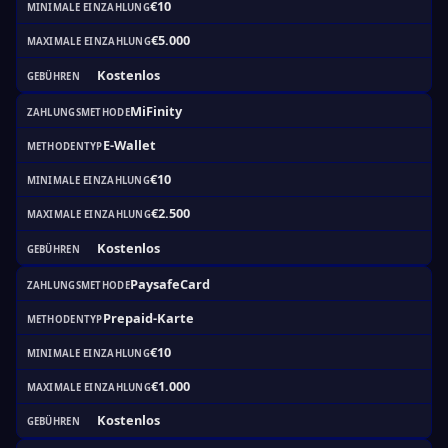
€10
MINIMALE EINZAHLUNG
€5.000
MAXIMALE EINZAHLUNG
Kostenlos
GEBÜHREN
MiFinity
ZAHLUNGSMETHODE
E-Wallet
METHODENTYP
€10
MINIMALE EINZAHLUNG
€2.500
MAXIMALE EINZAHLUNG
Kostenlos
GEBÜHREN
PaysafeCard
ZAHLUNGSMETHODE
Prepaid-Karte
METHODENTYP
€10
MINIMALE EINZAHLUNG
€1.000
MAXIMALE EINZAHLUNG
Kostenlos
GEBÜHREN