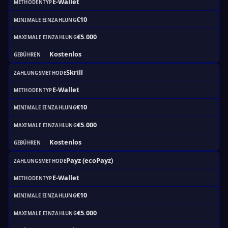
E-Wallet
METHODENTYP
€10
MINIMALE EINZAHLUNG
€5.000
MAXIMALE EINZAHLUNG
Kostenlos
GEBÜHREN
Skrill
ZAHLUNGSMETHODE
E-Wallet
METHODENTYP
€10
MINIMALE EINZAHLUNG
€5.000
MAXIMALE EINZAHLUNG
Kostenlos
GEBÜHREN
Payz (ecoPayz)
ZAHLUNGSMETHODE
E-Wallet
METHODENTYP
€10
MINIMALE EINZAHLUNG
€5.000
MAXIMALE EINZAHLUNG