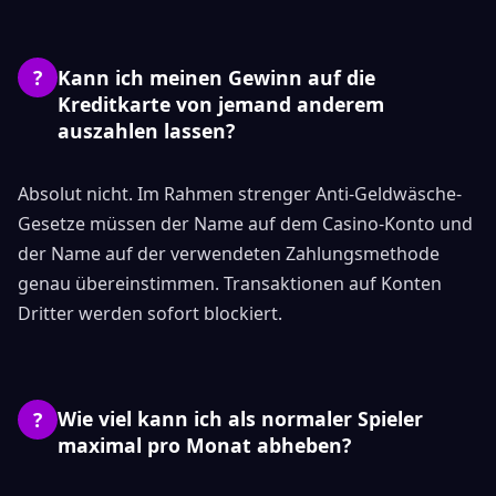
Kann ich meinen Gewinn auf die
?
Kreditkarte von jemand anderem
auszahlen lassen?
Absolut nicht. Im Rahmen strenger Anti-Geldwäsche-
Gesetze müssen der Name auf dem Casino-Konto und
der Name auf der verwendeten Zahlungsmethode
genau übereinstimmen. Transaktionen auf Konten
Dritter werden sofort blockiert.
Wie viel kann ich als normaler Spieler
?
maximal pro Monat abheben?