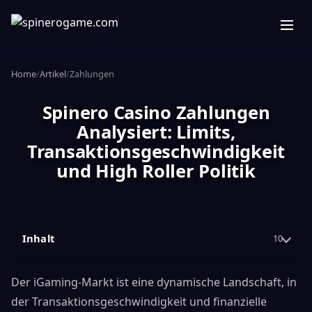
Home
/
Artikel
/
Zahlungen
Spinero Casino Zahlungen
Analysiert: Limits,
Transaktionsgeschwindigkeit
und High Roller Politik
Inhalt
10
Der iGaming-Markt ist eine dynamische Landschaft, in
der Transaktionsgeschwindigkeit und finanzielle