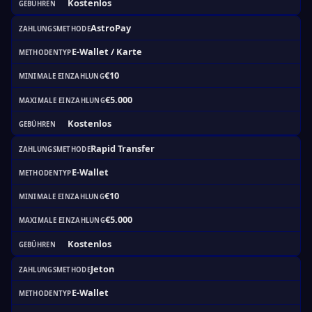
Kostenlos
GEBÜHREN
AstroPay
ZAHLUNGSMETHODE
E-Wallet / Karte
METHODENTYP
€10
MINIMALE EINZAHLUNG
€5.000
MAXIMALE EINZAHLUNG
Kostenlos
GEBÜHREN
Rapid Transfer
ZAHLUNGSMETHODE
E-Wallet
METHODENTYP
€10
MINIMALE EINZAHLUNG
€5.000
MAXIMALE EINZAHLUNG
Kostenlos
GEBÜHREN
Jeton
ZAHLUNGSMETHODE
E-Wallet
METHODENTYP