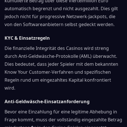
kumulierte Betrag über diese Viertelmillion Euro
automatisch begrenzt und nicht ausgezahlt. Dies gilt
jedoch nicht für progressive Netzwerk-Jackpots, die
von den Softwareanbietern selbst gedeckt werden.
KYC & Einsatzregeln
Die finanzielle Integrität des Casinos wird streng
durch Anti-Geldwäsche-Protokolle (AML) überwacht.
Dies bedeutet, dass jeder Spieler mit dem bekannten
Know Your Customer-Verfahren und spezifischen
Regeln rund um eingezahltes Kapital konfrontiert
wird.
Anti-Geldwäsche-Einsatzanforderung
Bevor eine Einzahlung für eine legitime Abhebung in
Frage kommt, muss der vollständig eingezahlte Betrag