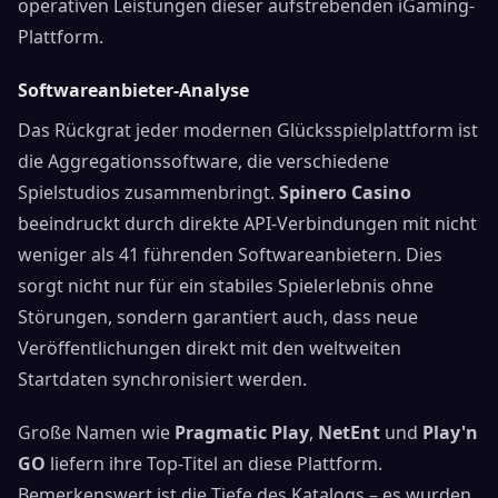
operativen Leistungen dieser aufstrebenden iGaming-
Plattform.
Softwareanbieter-Analyse
Das Rückgrat jeder modernen Glücksspielplattform ist
die Aggregationssoftware, die verschiedene
Spielstudios zusammenbringt.
Spinero Casino
beeindruckt durch direkte API-Verbindungen mit nicht
weniger als 41 führenden Softwareanbietern. Dies
sorgt nicht nur für ein stabiles Spielerlebnis ohne
Störungen, sondern garantiert auch, dass neue
Veröffentlichungen direkt mit den weltweiten
Startdaten synchronisiert werden.
Große Namen wie
Pragmatic Play
,
NetEnt
und
Play'n
GO
liefern ihre Top-Titel an diese Plattform.
Bemerkenswert ist die Tiefe des Katalogs – es wurden