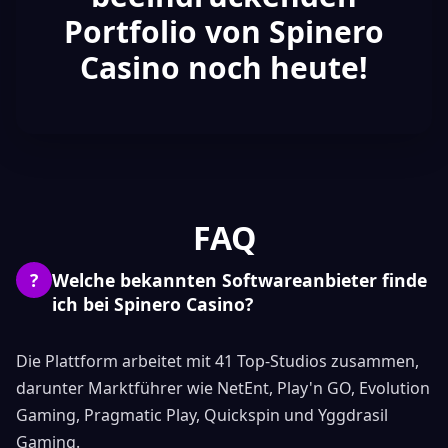
Portfolio von Spinero
Casino noch heute!
FAQ
Welche bekannten Softwareanbieter finde
?
ich bei Spinero Casino?
Die Plattform arbeitet mit 41 Top-Studios zusammen,
darunter Marktführer wie NetEnt, Play'n GO, Evolution
Gaming, Pragmatic Play, Quickspin und Yggdrasil
Gaming.