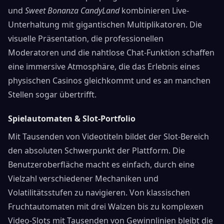
und
Sweet Bonanza CandyLand
kombinieren Live-
Unterhaltung mit gigantischen Multiplikatoren. Die
visuelle Präsentation, die professionellen
Moderatoren und die nahtlose Chat-Funktion schaffen
eine immersive Atmosphäre, die das Erlebnis eines
physischen Casinos gleichkommt und es an manchen
Stellen sogar übertrifft.
Spielautomaten & Slot-Portfolio
Mit Tausenden von Videotiteln bildet der Slot-Bereich
den absoluten Schwerpunkt der Plattform. Die
Benutzeroberfläche macht es einfach, durch eine
Vielzahl verschiedener Mechaniken und
Volatilitätsstufen zu navigieren. Von klassischen
Fruchtautomaten mit drei Walzen bis zu komplexen
Video-Slots mit Tausenden von Gewinnlinien bleibt die