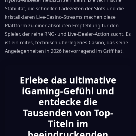
Hybrid-Anbieter neidisch sein kann. Die technische
Stabilität, die schnellen Ladezeiten der Slots und die
kristallklaren Live-Casino-Streams machen diese
Plattform zu einer absoluten Empfehlung für den
Spieler, der reine RNG- und Live-Dealer-Action sucht. Es
ist ein reifes, technisch überlegenes Casino, das seine
Angelegenheiten in 2026 hervorragend im Griff hat.
Erlebe das ultimative
iGaming-Gefühl und
entdecke die
Tausenden von Top-
Titeln im
beeindruckenden