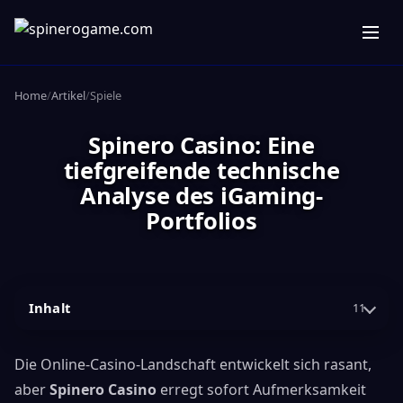
Home
/
Artikel
/
Spiele
Spinero Casino: Eine
tiefgreifende technische
Analyse des iGaming-
Portfolios
Inhalt
11
Die Online-Casino-Landschaft entwickelt sich rasant,
aber
Spinero Casino
erregt sofort Aufmerksamkeit