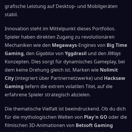
grafische Leistung auf Desktop- und Mobilgeräten
stabil.
Innovation steht im Mittelpunkt dieses Portfolios.
Spieler haben direkten Zugang zu revolutionären
Mechaniken wie den
Megaways
-Engines von
Big Time
Gaming
, den
Gigablox
von
Yggdrasil
und den
XWays
Konzepten. Dies sorgt für dynamisches Gameplay, bei
dem keine Drehung gleich ist. Marken wie
Nolimit
City
(integriert über Partnernetzwerke) und
Hacksaw
Gaming
liefern die extrem volatilen Titel, auf die
erfahrene Spieler strategisch abzielen.
Die thematische Vielfalt ist beeindruckend. Ob du dich
für die mythologischen Welten von
Play'n GO
oder die
filmischen 3D-Animationen von
Betsoft Gaming