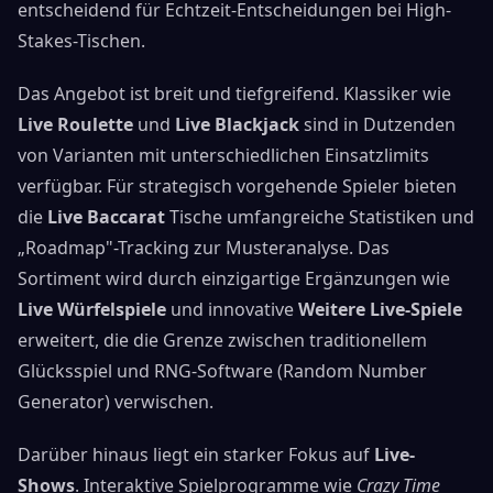
entscheidend für Echtzeit-Entscheidungen bei High-
Stakes-Tischen.
Das Angebot ist breit und tiefgreifend. Klassiker wie
Live Roulette
und
Live Blackjack
sind in Dutzenden
von Varianten mit unterschiedlichen Einsatzlimits
verfügbar. Für strategisch vorgehende Spieler bieten
die
Live Baccarat
Tische umfangreiche Statistiken und
„Roadmap"-Tracking zur Musteranalyse. Das
Sortiment wird durch einzigartige Ergänzungen wie
Live Würfelspiele
und innovative
Weitere Live-Spiele
erweitert, die die Grenze zwischen traditionellem
Glücksspiel und RNG-Software (Random Number
Generator) verwischen.
Darüber hinaus liegt ein starker Fokus auf
Live-
Shows
. Interaktive Spielprogramme wie
Crazy Time