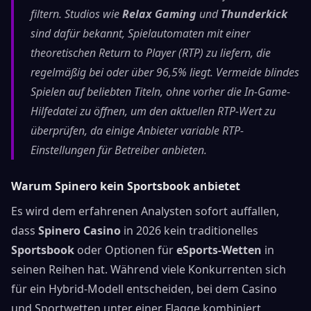
filtern. Studios wie
Relax Gaming
und
Thunderkick
sind dafür bekannt, Spielautomaten mit einer
theoretischen Return to Player (RTP) zu liefern, die
regelmäßig bei oder über 96,5% liegt. Vermeide blindes
Spielen auf beliebten Titeln, ohne vorher die In-Game-
Hilfedatei zu öffnen, um den aktuellen RTP-Wert zu
überprüfen, da einige Anbieter variable RTP-
Einstellungen für Betreiber anbieten.
Warum Spinero kein Sportsbook anbietet
Es wird dem erfahrenen Analysten sofort auffallen,
dass
Spinero Casino
in 2026 kein traditionelles
Sportsbook
oder Optionen für
eSports-Wetten
in
seinen Reihen hat. Während viele Konkurrenten sich
für ein Hybrid-Modell entscheiden, bei dem Casino
und Sportwetten unter einer Flagge kombiniert