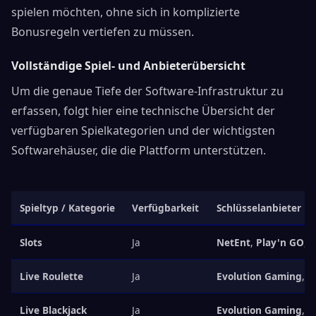
spielen möchten, ohne sich in komplizierte
Bonusregeln vertiefen zu müssen.
Vollständige Spiel- und Anbieterübersicht
Um die genaue Tiefe der Software-Infrastruktur zu
erfassen, folgt hier eine technische Übersicht der
verfügbaren Spielkategorien und der wichtigsten
Softwarehäuser, die die Plattform unterstützen.
Spieltyp / Kategorie
Verfügbarkeit
Schlüsselanbieter in
Slots
Ja
NetEnt
,
Play'n GO
,
P
Live Roulette
Ja
Evolution Gaming
,
P
Live Blackjack
Ja
Evolution Gaming
,
P