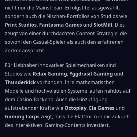
nicht nur die Mainstream-Erfolgstitel ausgewählt,
sondern auch die Nischen-Portfolios von Studios wie
Print Studios
,
Fantasma Games
und
SlotMill
. Dies
zeugt von einer durchdachten Content-Strategie, die
sowohl den Casual-Spieler als auch den erfahrenen
Zocker anspricht.
Für Liebhaber innovativer Spielmechaniken sind
Studios wie
Relax Gaming
,
Yggdrasil Gaming
und
Thunderkick
vorhanden. Ihre mathematischen
Modelle und hochvolatilen Systeme laufen nahtlos auf
dem Casino-Backend. Auch die Hinzufügung
aufstrebender Kräfte wie
Octoplay
,
Ela Games
und
Gaming Corps
zeigt, dass die Plattform in die Zukunft
des interaktiven iGaming-Contents investiert.