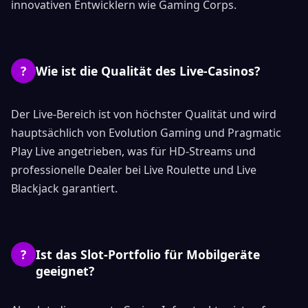
innovativen Entwicklern wie Gaming Corps.
Wie ist die Qualität des Live-Casinos?
?
Der Live-Bereich ist von höchster Qualität und wird
hauptsächlich von Evolution Gaming und Pragmatic
Play Live angetrieben, was für HD-Streams und
professionelle Dealer bei Live Roulette und Live
Blackjack garantiert.
Ist das Slot-Portfolio für Mobilgeräte
?
geeignet?