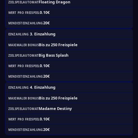
Floating Dragon
ZIELSPIELAUTOMAT
0.10€
WERT PRO FREISPIEL
20€
MINDESTEINZAHLUNG
3. Einzahlung
EINZAHLUNG
Bis zu 250 Freispiele
MAXIMALER BONUS
Big Bass Splash
ZIELSPIELAUTOMAT
0.10€
WERT PRO FREISPIEL
20€
MINDESTEINZAHLUNG
4. Einzahlung
EINZAHLUNG
Bis zu 250 Freispiele
MAXIMALER BONUS
Madame Destiny
ZIELSPIELAUTOMAT
0.10€
WERT PRO FREISPIEL
20€
MINDESTEINZAHLUNG