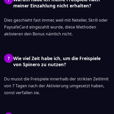
meiner Einzahlung nicht erhalten?
Dies geschieht fast immer, weil mit Neteller, Skrill oder
PaysafeCard eingezahlt wurde, diese Methoden
aktivieren den Bonus nämlich nicht.
Wie viel Zeit habe ich, um die Freispiele
?
von Spinero zu nutzen?
Du musst die Freispiele innerhalb der strikten Zeitlimit
von 7 Tagen nach der Aktivierung umgesetzt haben,
sonst verfallen sie.