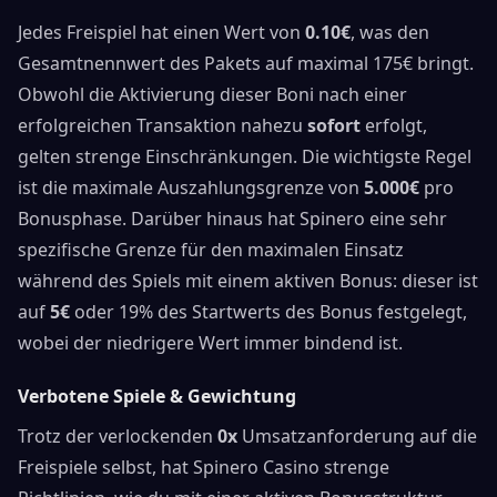
Jedes Freispiel hat einen Wert von
0.10€
, was den
Gesamtnennwert des Pakets auf maximal 175€ bringt.
Obwohl die Aktivierung dieser Boni nach einer
erfolgreichen Transaktion nahezu
sofort
erfolgt,
gelten strenge Einschränkungen. Die wichtigste Regel
ist die maximale Auszahlungsgrenze von
5.000€
pro
Bonusphase. Darüber hinaus hat Spinero eine sehr
spezifische Grenze für den maximalen Einsatz
während des Spiels mit einem aktiven Bonus: dieser ist
auf
5€
oder 19% des Startwerts des Bonus festgelegt,
wobei der niedrigere Wert immer bindend ist.
Verbotene Spiele & Gewichtung
Trotz der verlockenden
0x
Umsatzanforderung auf die
Freispiele selbst, hat Spinero Casino strenge